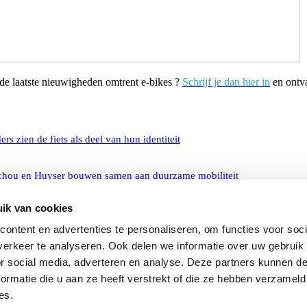
 de laatste nieuwigheden omtrent e-bikes ?
Schrijf je dan hier in
en ontva
s zien de fiets als deel van hun identiteit
schou en Huyser bouwen samen aan duurzame mobiliteit
ik van cookies
omer een volledig nieuwe merkidentiteit
ontent en advertenties te personaliseren, om functies voor soci
erkeer te analyseren. Ook delen we informatie over uw gebruik
or social media, adverteren en analyse. Deze partners kunnen 
ormatie die u aan ze heeft verstrekt of die ze hebben verzameld
es.