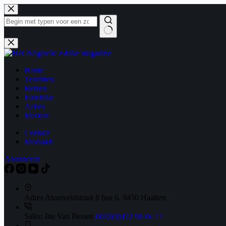
Ga
naar
de
inhoud
Geen
resultaten
Home
Testritten
Reizen
Eurobike
Acties
Merken
Contact
Mediakit
Abonneren
Adres
Atomveldstraat 8 bus 6, 9450 Haaltert
Sales: Ine Van Besien
0032(0)472 90 06 17