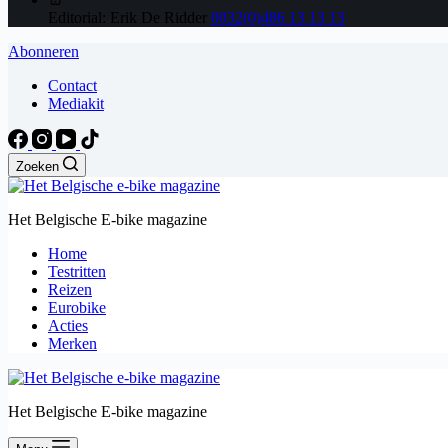
Editorial: Erik De Ridder
0032(0)486 13 13 13
Abonneren
Contact
Mediakit
Zoeken
Het Belgische E-bike magazine
Home
Testritten
Reizen
Eurobike
Acties
Merken
Het Belgische E-bike magazine