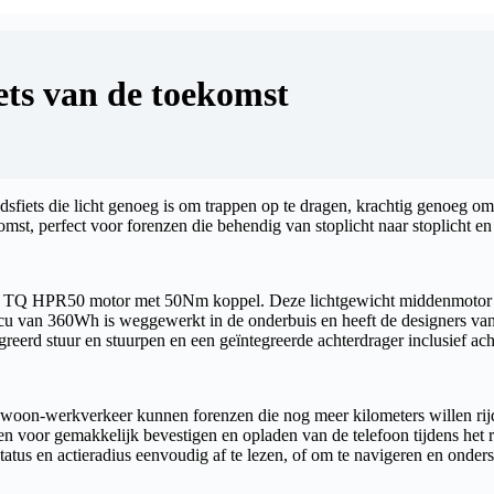
iets van de toekomst
sfiets die licht genoeg is om trappen op te dragen, krachtig genoeg om 
omst, perfect voor forenzen die behendig van stoplicht naar stoplicht e
cht TQ HPR50 motor met 50Nm koppel. Deze lichtgewicht middenmotor 
cu van 360Wh is weggewerkt in de onderbuis en heeft de designers van T
greerd stuur en stuurpen en een geïntegreerde achterdrager inclusief ac
 woon-werkverkeer kunnen forenzen die nog meer kilometers willen r
 voor gemakkelijk bevestigen en opladen van de telefoon tijdens het rij
tatus en actieradius eenvoudig af te lezen, of om te navigeren en onde